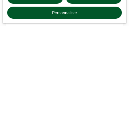
Notre actualité
Conseils pour vendre
Personnaliser
Publié le 21/07/2026
Quels documents fournir pour louer un bien