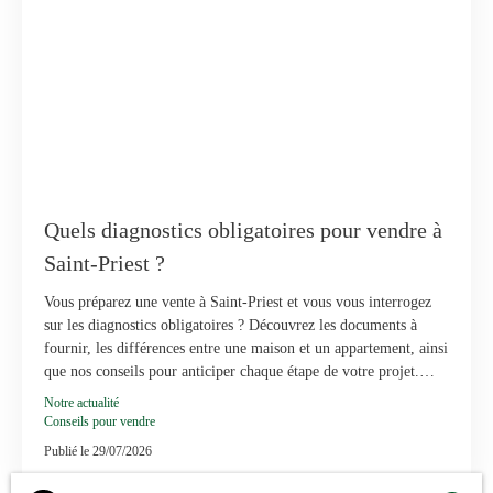
Quels diagnostics obligatoires pour vendre à
Saint-Priest ?
Vous préparez une vente à Saint-Priest et vous vous interrogez
sur les diagnostics obligatoires ? Découvrez les documents à
fournir, les différences entre une maison et un appartement, ainsi
que nos conseils pour anticiper chaque étape de votre projet.
Grâce à l'accompagnement de Martinez Immobilier, sécurisez
Notre actualité
votre transaction et mettez toutes les chances de votre côté pour
Conseils pour vendre
vendre dans les meilleures conditions.
Publié le 29/07/2026