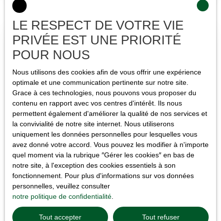
LE RESPECT DE VOTRE VIE
PRIVÉE EST UNE PRIORITÉ
POUR NOUS
Nous utilisons des cookies afin de vous offrir une expérience
optimale et une communication pertinente sur notre site.
Grace à ces technologies, nous pouvons vous proposer du
contenu en rapport avec vos centres d'intérêt. Ils nous
permettent également d'améliorer la qualité de nos services et
la convivialité de notre site internet. Nous utiliserons
uniquement les données personnelles pour lesquelles vous
avez donné votre accord. Vous pouvez les modifier à n'importe
Comment vendre un appartement avec
quel moment via la rubrique ″Gérer les cookies″ en bas de
notre site, à l'exception des cookies essentiels à son
travaux à Saint-Priest ?
fonctionnement. Pour plus d'informations sur vos données
personnelles, veuillez consulter
Vous souhaitez vendre un appartement avec travaux à Saint-
notre politique de confidentialité
.
Priest ? Découvrez nos conseils pour estimer correctement votre
logement, le valoriser sans engager de lourdes rénovations et
Tout accepter
Tout refuser
mettre en place une stratégie de vente efficace.