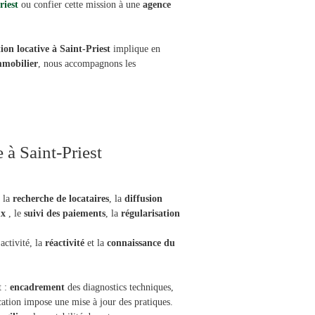
riest
ou confier cette mission à une
agence
tion locative à Saint-Priest
implique en
mmobilier
, nous accompagnons les
 à Saint-Priest
e la
recherche de locataires
, la
diffusion
eux
, le
suivi des paiements
, la
régularisation
activité, la
réactivité
et la
connaissance du
t :
encadrement
des diagnostics techniques,
ation impose une mise à jour des pratiques.