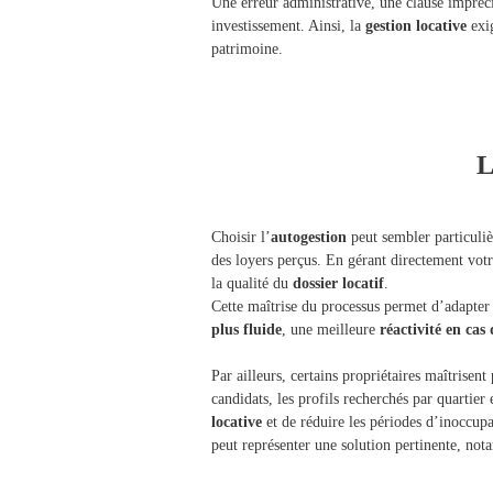
Une erreur administrative, une clause impréc
investissement. Ainsi, la
gestion locative
exi
patrimoine.
L
Choisir l’
autogestion
peut sembler particuli
des loyers perçus. En gérant directement vot
la qualité du
dossier locatif
.
Cette maîtrise du processus permet d’adapter 
plus fluide
, une meilleure
réactivité en ca
Par ailleurs, certains propriétaires maîtrise
candidats, les profils recherchés par quartie
locative
et de réduire les périodes d’inoccup
peut représenter une solution pertinente, n