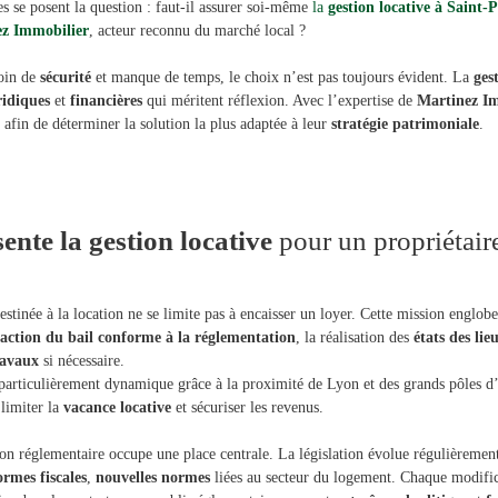
es se posent la question : faut-il assurer soi-même
la
gestion locative à Saint-P
z Immobilier
, acteur reconnu du marché local ?
soin de
sécurité
et manque de temps, le choix n’est pas toujours évident. La
ges
ridiques
et
financières
qui méritent réflexion. Avec l’expertise de
Martinez I
 afin de déterminer la solution la plus adaptée à leur
stratégie patrimoniale
.
ente la gestion locative
pour un propriétaire
stinée à la location ne se limite pas à encaisser un loyer. Cette mission englob
action du bail conforme à la réglementation
, la réalisation des
états des li
ravaux
si nécessaire.
particulièrement dynamique grâce à la proximité de Lyon et des grands pôles d’
 limiter la
vacance locative
et sécuriser les revenus.
ion réglementaire occupe une place centrale. La législation évolue régulièremen
ormes fiscales
,
nouvelles normes
liées au secteur du logement. Chaque modific