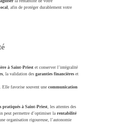
ragiliser
la rentabilité de votre
local
, afin de protéger durablement votre
té
ère à Saint-Priest
et conserver l’intégralité
es
, la validation des
garanties financières
et
. Elle favorise souvent une
communication
s pratiqués à Saint-Priest
, les attentes des
ain peut permettre d’optimiser la
rentabilité
une organisation rigoureuse, l’autonomie