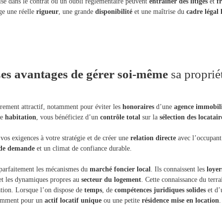
ise dans le contrat ou un oubli réglementaire peuvent
entraîner des
litiges
et
f
ge une réelle
rigueur
, une grande
disponibilité
et une maîtrise du
cadre légal 
es avantages de gérer soi-même
sa proprié
èrement attractif, notamment pour éviter les
honoraires
d’une
agence immobili
re
habitation
, vous bénéficiez d’un
contrôle total
sur la
sélection des locatair
vos exigences à votre stratégie et de créer une
relation directe
avec l’occupant
s de demande
et un climat de confiance durable.
nt parfaitement les mécanismes du
marché foncier local
. Ils connaissent les
loyer
r et les dynamiques propres au
secteur du logement
. Cette connaissance du terr
ation. Lorsque l’on dispose de
temps
, de
compétences juridiques solides
et d’
otamment pour un
actif locatif unique
ou une petite
résidence mise en location
.