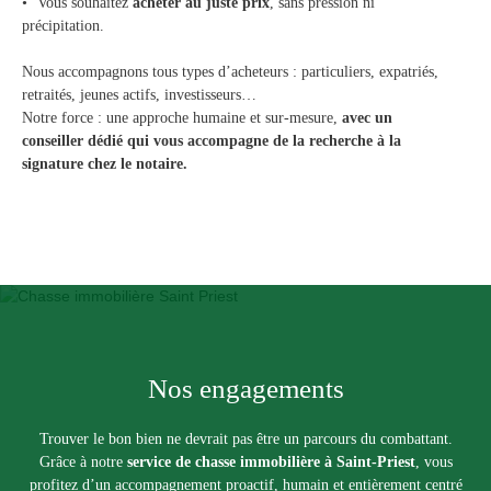
Vous souhaitez
acheter au juste prix
, sans pression ni
précipitation.
Nous accompagnons tous types d’acheteurs : particuliers, expatriés,
retraités, jeunes actifs, investisseurs…
Notre force : une approche humaine et sur-mesure,
avec un
conseiller dédié qui vous accompagne de la recherche à la
signature chez le notaire.
Nos engagements
Trouver le bon bien ne devrait pas être un parcours du combattant.
Grâce à notre
service de chasse immobilière à Saint-Priest
, vous
profitez d’un accompagnement proactif, humain et entièrement centré