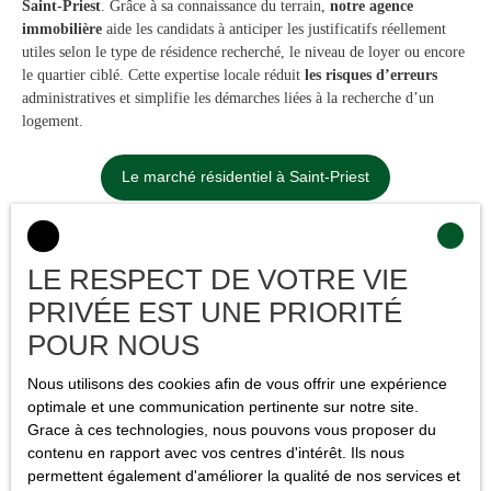
Saint-Priest
. Grâce à sa connaissance du terrain,
notre agence
immobilière
aide les candidats à anticiper les justificatifs réellement
utiles selon le type de résidence recherché, le niveau de loyer ou encore
le quartier ciblé. Cette expertise locale réduit
les risques d’erreurs
administratives et simplifie les démarches liées à la recherche d’un
logement.
Le marché résidentiel à Saint-Priest
LE RESPECT DE VOTRE VIE
PRIVÉE EST UNE PRIORITÉ
Pourquoi se faire accompagner
par
POUR NOUS
une agence pour louer un bien à Saint-
Nous utilisons des cookies afin de vous offrir une expérience
Priest ?
optimale et une communication pertinente sur notre site.
Grace à ces technologies, nous pouvons vous proposer du
contenu en rapport avec vos centres d'intérêt. Ils nous
Constituer un
dossier de location à Saint-Priest
peut rapidement
permettent également d'améliorer la qualité de nos services et
devenir stressant lorsque les délais sont courts ou que plusieurs