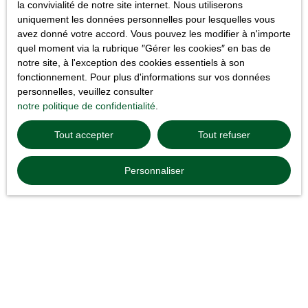
la convivialité de notre site internet. Nous utiliserons
candidatures sont en concurrence. Une agence spécialisée apporte alors
uniquement les données personnelles pour lesquelles vous
un véritable
gain de temps
et une
meilleure visibilité
sur les attentes
avez donné votre accord. Vous pouvez les modifier à n'importe
des propriétaires. Chez
Martinez Immobilier
, nous accompagnons les
quel moment via la rubrique ″Gérer les cookies″ en bas de
futurs locataires à chaque étape afin de vérifier la
conformité
des
notre site, à l'exception des cookies essentiels à son
justificatifs de location
et d’optimiser la présentation du dossier.
fonctionnement. Pour plus d'informations sur vos données
personnelles, veuillez consulter
Notre connaissance du
secteur du logement local
nous permet
notre politique de confidentialité
.
également d’orienter les candidats vers des résidences adaptées à leur
situation et à leur budget. Cette approche personnalisée f
avorise des
Tout accepter
Tout refuser
échanges plus fluides
et permet souvent de sécuriser plus rapidement
une mise en location. Grâce à notre expertise du
domaine patrimonial
Personnaliser
local
, nous aidons les locataires à préparer des
documents à fournir
cohérents et conformes aux exigences réglementaires.
Enfin, être accompagné par une agence offre une véritable
sécurité
administrative
. Les démarches liées au bail, aux états des lieux ou aux
garanties sont encadrées par des professionnels connaissant la
réglementation actuelle. Cette rigueur limite les oublis et permet de
louer un bien à
Saint-Priest
dans un cadre plus serein et plus
transparent.