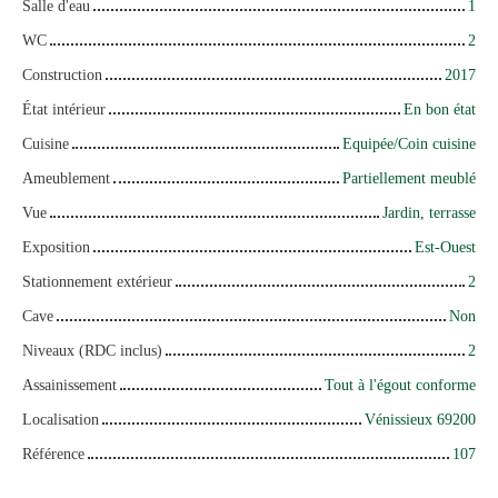
Salle d'eau
1
WC
2
Construction
2017
État intérieur
En bon état
Cuisine
Equipée/Coin cuisine
Ameublement
Partiellement meublé
Vue
Jardin, terrasse
Exposition
Est-Ouest
Stationnement extérieur
2
Cave
Non
Niveaux (RDC inclus)
2
Assainissement
Tout à l'égout conforme
Localisation
Vénissieux 69200
Référence
107