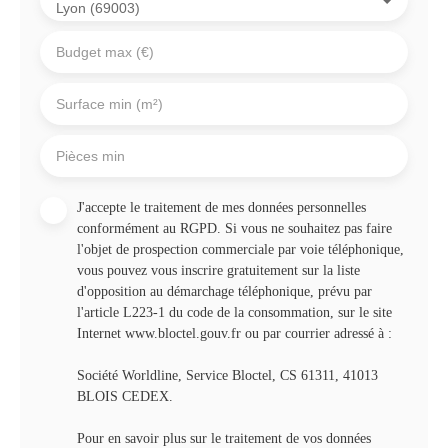
Lyon (69003)
Date de réalisation du DPE : 13/01/2026. Référence de l'annonce
: 00104 Votre futur coup de coeur se trouve ici. Pour plus de
Budget max (€)
renseignements ou pour organiser une visite, contacter Martinez
Immobilier.
Surface min (m²)
Pièces min
J'accepte le traitement de mes données personnelles
conformément au RGPD. Si vous ne souhaitez pas faire
l'objet de prospection commerciale par voie téléphonique,
vous pouvez vous inscrire gratuitement sur la liste
d'opposition au démarchage téléphonique, prévu par
l'article L223-1 du code de la consommation, sur le site
Internet www.bloctel.gouv.fr ou par courrier adressé à :
Société Worldline, Service Bloctel, CS 61311, 41013
BLOIS CEDEX.
Pour en savoir plus sur le traitement de vos données