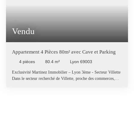
Vendu
Appartement 4 Pièces 80m² avec Cave et Parking
4
pièces
80.4
m²
Lyon 69003
Exclusivité Martinez Immobilier – Lyon 3ème - Secteur Villette
Dans le secteur recherché de Villette, proche des commerces,
écoles, des transports en communs et à 9 minutes à pied de la
Gare Part-Dieu, découvrez ce bel appartement lumineux
traversant de 80m² au sein d’une copropriété bien entretenue et
sécurisée. L'appartement est situé au 5ème étage sur 8 avec
ascenseur. Votre futur bien est composé de la façon suivante : -
Une entrée de 9m² avec placards de rangement, - Un salon séjour
lumineux de 26m² donnant sur un balcon de 4m², - Un espace
nuit/bureau d’environ 9m² donnant sur le balcon de 4m², - Une