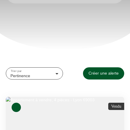
Type d'offre
Vente
Type de bien
Appartement
Localisation
Lyon (69003)
Budget max (€)
Trier par
Créer une alerte
Surface min (m²)
Pertinence
Rechercher
Vendu