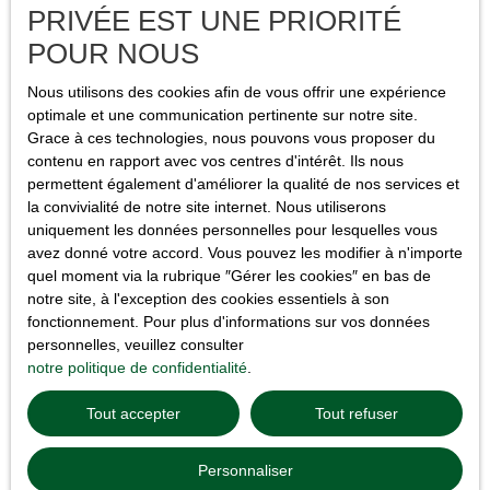
Politique de confidentialité
PRIVÉE EST UNE PRIORITÉ
Plan du site
POUR NOUS
CHASSE IMMOBILIÈRE
Nous utilisons des cookies afin de vous offrir une expérience
Gérer les cookies
optimale et une communication pertinente sur notre site.
Grace à ces technologies, nous pouvons vous proposer du
Propulsé par
contenu en rapport avec vos centres d'intérêt. Ils nous
permettent également d'améliorer la qualité de nos services et
la convivialité de notre site internet. Nous utiliserons
uniquement les données personnelles pour lesquelles vous
avez donné votre accord. Vous pouvez les modifier à n'importe
+33 6 12 81 85 93
quel moment via la rubrique ″Gérer les cookies″ en bas de
notre site, à l'exception des cookies essentiels à son
fonctionnement. Pour plus d'informations sur vos données
personnelles, veuillez consulter
14 Impasse Beau Vallon
notre politique de confidentialité
.
69800 Saint-Priest
Tout accepter
Tout refuser
Personnaliser