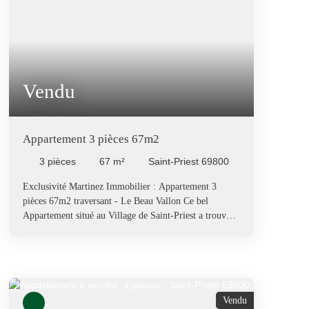
indéniable. Les honoraires sont à la charge du vendeur.
Date de réalisation du DPE : 17/02/2026. Taxe
foncière : 1 271 € Référence de l'annonce : 00117
Votre futur coup de coeur se trouve ici. Pour plus de
renseignements ou pour organiser une visite, contacter
Martinez Immobilier.
Vendu
Appartement 3 pièces 67m2
3
pièces
67
m²
Saint-Priest 69800
Exclusivité Martinez Immobilier : Appartement 3
pièces 67m2 traversant - Le Beau Vallon Ce bel
Appartement situé au Village de Saint-Priest a trouvé
ses propriétaires. Vous aussi, vous souhaitez acheter ou
vendre un bien immobilier ? Contactez nous.
Vendu