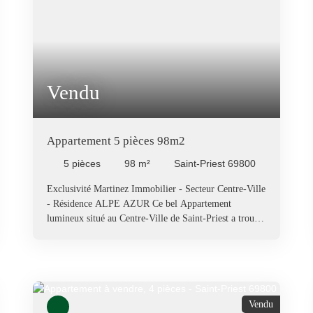
Taxe foncière : 1 050 € Référence de l'annonce : 00117
Votre futur coup de coeur se trouve ici. Pour plus de
renseignements ou pour organiser une visite, contacter
Martinez Immobilier.
Vendu
Appartement 5 pièces 98m2
5
pièces
98
m²
Saint-Priest 69800
Exclusivité Martinez Immobilier - Secteur Centre-Ville
- Résidence ALPE AZUR Ce bel Appartement
lumineux situé au Centre-Ville de Saint-Priest a trouvé
ses propriétaires. Vous aussi, vous souhaitez acheter ou
vendre un bien immobilier ? Contactez nous.
Vendu