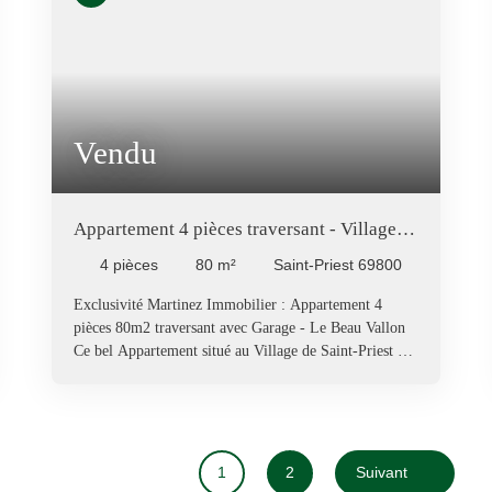
Vendu
Appartement 4 pièces traversant - Village
de Saint-Priest
4
pièces
80
m²
Saint-Priest 69800
Exclusivité Martinez Immobilier : Appartement 4
pièces 80m2 traversant avec Garage - Le Beau Vallon
Ce bel Appartement situé au Village de Saint-Priest a
trouvé ses propriétaires. Vous aussi, vous souhaitez
acheter ou vendre un bien immobilier ? Contactez
nous.
1
2
Suivant