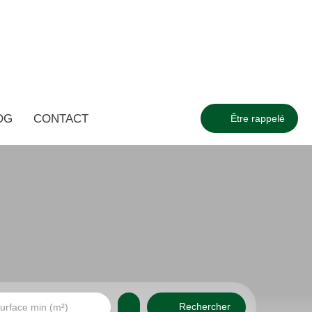
OG
CONTACT
Être rappelé
Rechercher
urface min (m²)