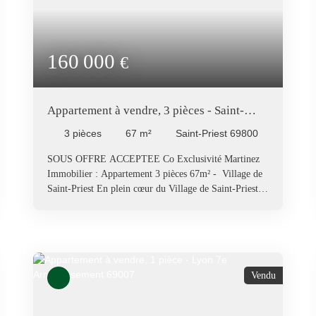
160 000
€
Appartement à vendre, 3 pièces - Saint-
Priest 69800
3
pièces
67
m²
Saint-Priest 69800
SOUS OFFRE ACCEPTEE Co Exclusivité Martinez
Immobilier : Appartement 3 pièces 67m² - Village de
Saint-Priest En plein cœur du Village de Saint-Priest, à
5 minutes à pied des commerces du Village
(boulangeries, boucherie, Bureau de tabac, Utile,
Restaurants) et à 2 minutes à pied du Tram T2 (Arrêt
Alfred de Vigny). Ce très bel appartement exposé
Ouest de 3 pièces situé dans une résidence recherchée,
Vendu
calme, sécurisée et arborée dispose de tous les atouts
pour vous séduire. Cet appartement de 67m² de surface
CARREZ, situé au 1er étage avec ascenseur, comprend