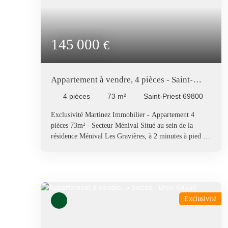
145 000
€
Appartement à vendre, 4 pièces - Saint-
Priest 69800
4
pièces
73
m²
Saint-Priest 69800
Exclusivité Martinez Immobilier - Appartement 4
pièces 73m² - Secteur Ménival Situé au sein de la
résidence Ménival Les Gravières, à 2 minutes à pied du
Tram T2, proche des écoles et commerces, venez
découvrir ce bel appartement traversant de 4 pièces
dans une résidence sécurisée et arborée. Cet
appartement d'une surface d'environ 73m² CARREZ,
situé au 8ème étage avec ascenseur (desservi jusqu’au
Exclusivité
7ème étage), comprend 1 entrée séjour de 24m², 1
cuisine fermée de 11m² donnant sur 1 loggia de 5m², 3
chambres de 10 à 11m² dont deux avec placards